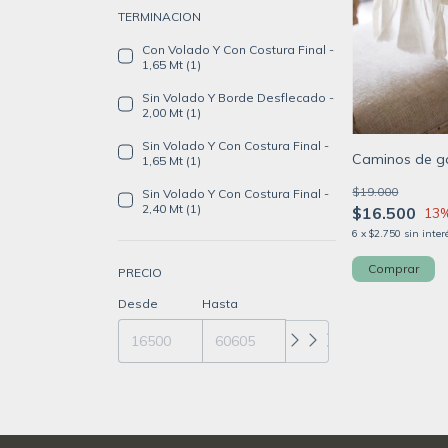
TERMINACION
Con Volado Y Con Costura Final -
1,65 Mt (1)
Sin Volado Y Borde Desflecado -
2,00 Mt (1)
Sin Volado Y Con Costura Final -
Caminos de g
1,65 Mt (1)
$19.000
Sin Volado Y Con Costura Final -
2,40 Mt (1)
$16.500
13
6
x
$2.750
sin inter
Comprar
PRECIO
Desde
Hasta