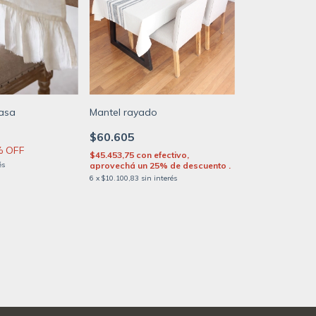
asa
Mantel rayado
$60.605
% OFF
$45.453,75
con
efectivo,
és
aprovechá un 25% de descuento .
6
x
$10.100,83
sin interés