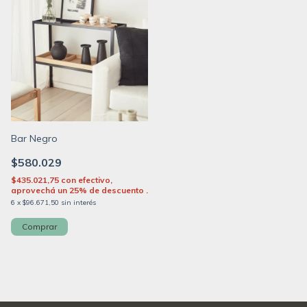
Bar Negro
$580.029
$435.021,75
con
efectivo,
aprovechá un 25% de descuento .
6
x
$96.671,50
sin interés
Comprar