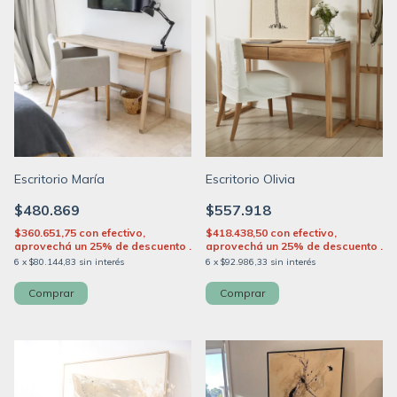
Escritorio María
Escritorio Olivia
$480.869
$557.918
$360.651,75
con
efectivo,
$418.438,50
con
efectivo,
aprovechá un 25% de descuento .
aprovechá un 25% de descuento .
6
x
$80.144,83
sin interés
6
x
$92.986,33
sin interés
Comprar