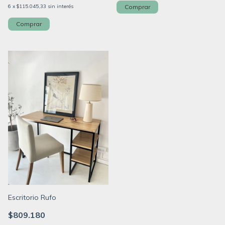
Comprar
6
x
$115.045,33
sin interés
Escritorio Rufo
$809.180