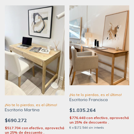
¡No te lo pierdas, es el último!
Escritorio Francisca
¡No te lo pierdas, es el último!
$1.035.264
Escritorio Martina
$776.448
con
efectivo, aprovechá
$690.272
un 25% de descuento .
6
x
$172.544
sin interés
$517.704
con
efectivo, aprovechá
un 25% de descuento .