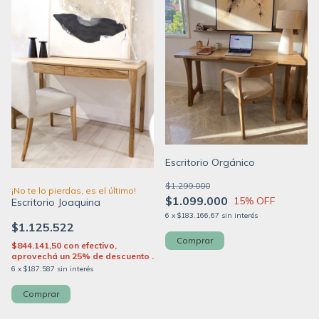
Escritorio Orgánico
$1.299.000
¡No te lo pierdas, es el último!
$1.099.000
15
% OFF
Escritorio Joaquina
6
x
$183.166,67
sin interés
$1.125.522
$844.141,50
con
efectivo,
aprovechá un 25% de descuento .
6
x
$187.587
sin interés