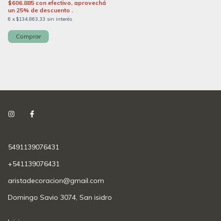
$606.885
con
efectivo, aprovechá
un 25% de descuento .
6
x
$134.863,33
sin interés
5491139076431
+541139076431
aristadecoracion@gmail.com
Domingo Savio 3074, San isidro