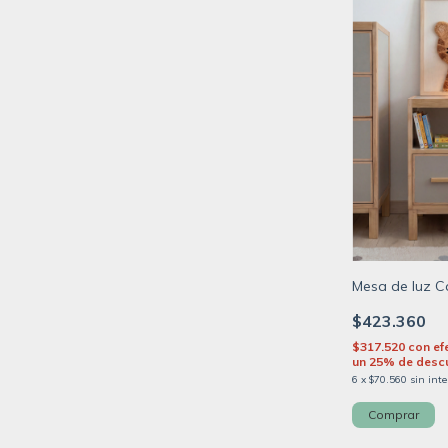
Mesa de luz C
$423.360
$317.520
con
ef
un 25% de descu
6
x
$70.560
sin inte