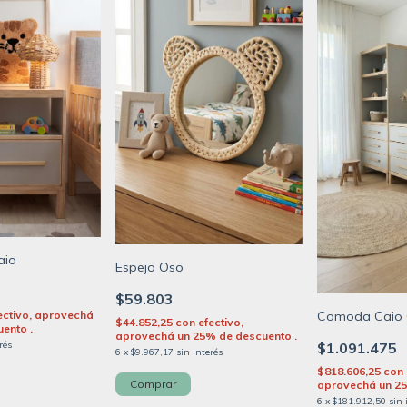
aio
Espejo Oso
$59.803
ectivo, aprovechá
Comoda Caio 
$44.852,25
con
efectivo,
ento .
aprovechá un 25% de descuento .
rés
$1.091.475
6
x
$9.967,17
sin interés
$818.606,25
con
aprovechá un 25
6
x
$181.912,50
sin 