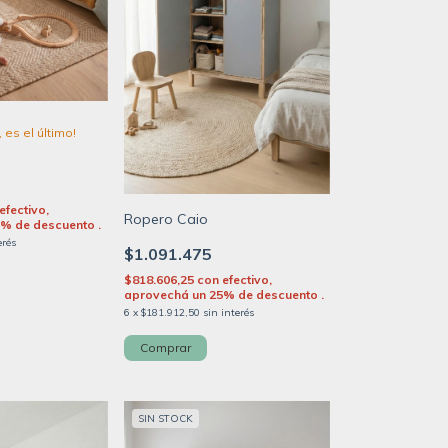
 es el último!
efectivo,
Ropero Caio
% de descuento .
erés
$1.091.475
$818.606,25
con
efectivo,
aprovechá un 25% de descuento .
6
x
$181.912,50
sin interés
SIN STOCK