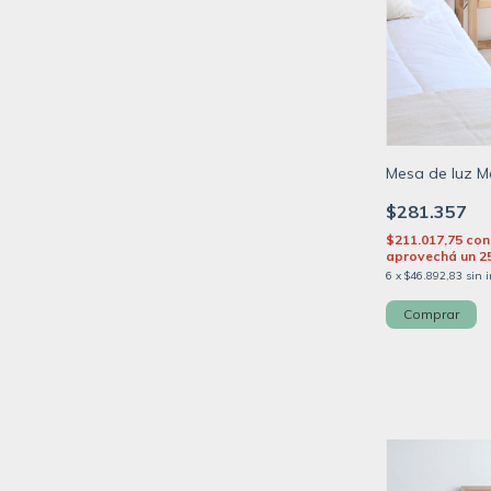
Mesa de luz M
$281.357
$211.017,75
con
aprovechá un 2
6
x
$46.892,83
sin 