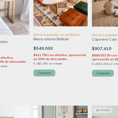
¡No te lo pierdas, es el último!
¡No te lo pierdas,
Mesa ratona Beltran
Cajonera Caio
ateo
$549.000
$907.410
$411.750
con
efectivo, aprovechá
$680.557,50
con
efectivo,
un 25% de descuento .
aprovechá un 25
5% de descuento .
6
x
$91.500
sin interés
6
x
$151.235
sin int
interés
SIN STOCK