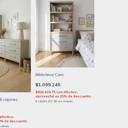
Biblioteca Caio
$1.099.245
$824.433,75
con
efectivo,
aprovechá un 25% de descuento .
6 cajones
6
x
$183.207,50
sin interés
efectivo,
% de descuento .
interés