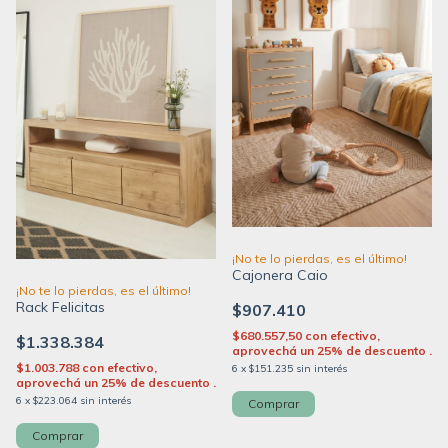
¡No te lo pierdas, es el último!
Cajonera Caio
¡No te lo pierdas, es el último!
Rack Felicitas
$907.410
$680.557,50
con
efectivo,
$1.338.384
aprovechá un 25% de descuento .
$1.003.788
con
efectivo,
6
x
$151.235
sin interés
aprovechá un 25% de descuento .
6
x
$223.064
sin interés
Comprar