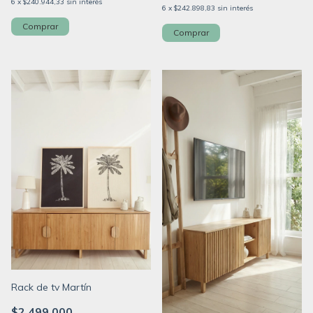
6
x
$240.944,33
sin interés
6
x
$242.898,83
sin interés
Comprar
Comprar
Rack de tv Martín
$2.499.000