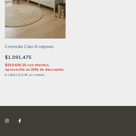
Comoda Caio 6 cajones
$1.091.475
$818.606,25
con
efectivo,
aprovechá un 25% de descuento .
6
x
$181.912,50
sin interés