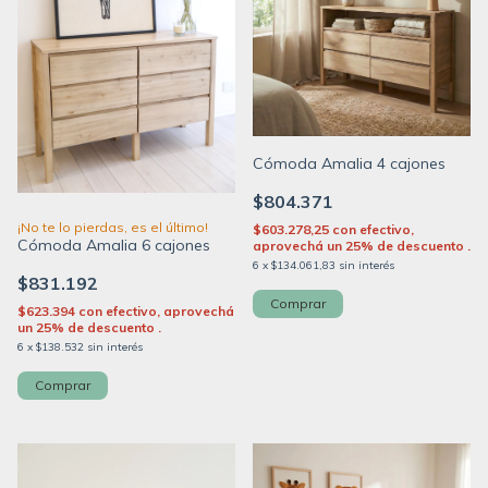
Cómoda Amalia 4 cajones
$804.371
¡No te lo pierdas, es el último!
$603.278,25
con
efectivo,
Cómoda Amalia 6 cajones
aprovechá un 25% de descuento .
6
x
$134.061,83
sin interés
$831.192
Comprar
$623.394
con
efectivo, aprovechá
un 25% de descuento .
6
x
$138.532
sin interés
Comprar