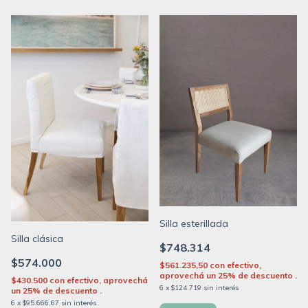
Silla esterillada
Silla clásica
$748.314
$574.000
$561.235,50
con
efectivo,
aprovechá un 25% de descuento .
$430.500
con
efectivo, aprovechá
6
x
$124.719
sin interés
un 25% de descuento .
6
x
$95.666,67
sin interés