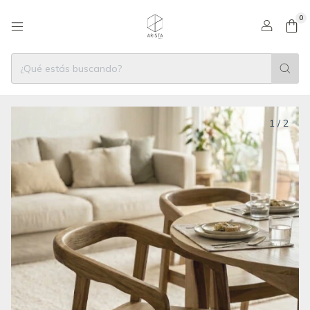
0
1
/
2